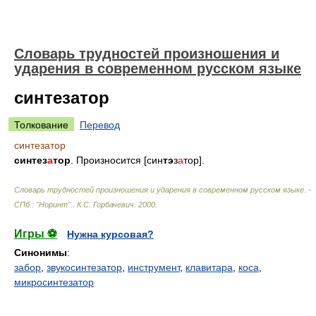
Словарь трудностей произношения и
ударения в современном русском языке
синтезатор
Толкование
Перевод
синтезатор
синтез
а
тор
. Произносится [син
тэ
з
а
тор].
Словарь трудностей произношения и ударения в современном русском языке. -
СПб.: "Норинт".
.
К.С. Горбачевич
.
2000
.
Игры ⚽
Нужна курсовая?
Синонимы
:
забор
,
звукосинтезатор
,
инструмент
,
клавитара
,
коса
,
микросинтезатор