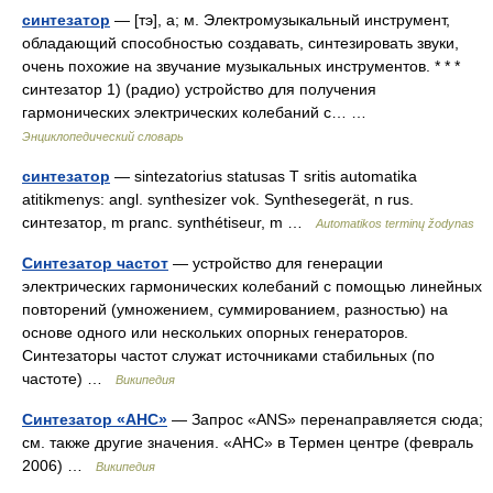
синтезатор
— [тэ], а; м. Электромузыкальный инструмент,
обладающий способностью создавать, синтезировать звуки,
очень похожие на звучание музыкальных инструментов. * * *
синтезатор 1) (радио) устройство для получения
гармонических электрических колебаний с… …
Энциклопедический словарь
синтезатор
— sintezatorius statusas T sritis automatika
atitikmenys: angl. synthesizer vok. Synthesegerät, n rus.
синтезатор, m pranc. synthétiseur, m …
Automatikos terminų žodynas
Синтезатор частот
— устройство для генерации
электрических гармонических колебаний с помощью линейных
повторений (умножением, суммированием, разностью) на
основе одного или нескольких опорных генераторов.
Синтезаторы частот служат источниками стабильных (по
частоте) …
Википедия
Синтезатор «АНС»
— Запрос «ANS» перенаправляется сюда;
см. также другие значения. «АНС» в Термен центре (февраль
2006) …
Википедия